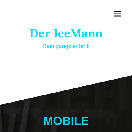
Der IceMann
Reinigungstechnik
MOBILE