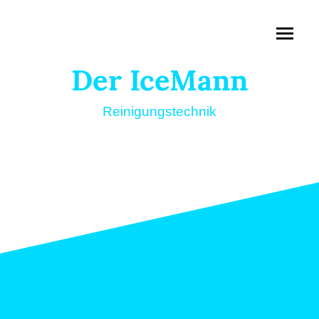
Der IceMann
Reinigungstechnik