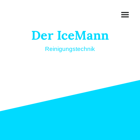
Der IceMann
Reinigungstechnik