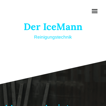
Der IceMann
Reinigungstechnik