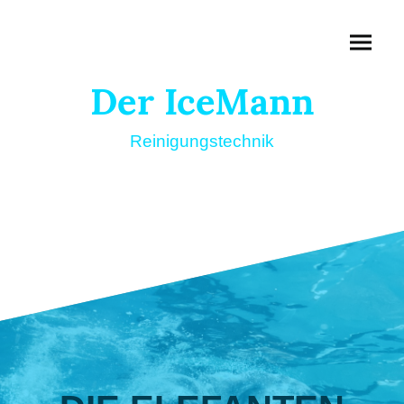
Der IceMann
Reinigungstechnik